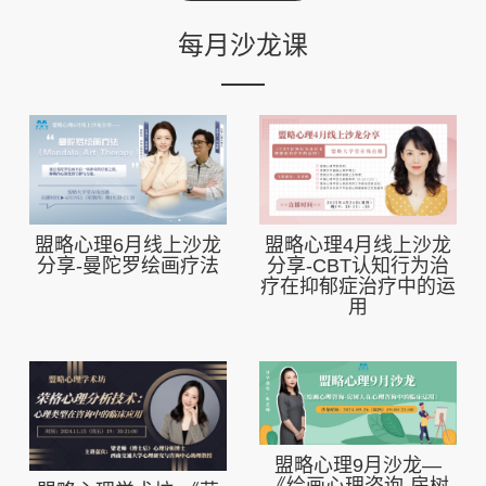
每月沙龙课
盟略心理6月线上沙龙
盟略心理4月线上沙龙
分享-曼陀罗绘画疗法
分享-CBT认知行为治
疗在抑郁症治疗中的运
用
盟略心理9月沙龙—