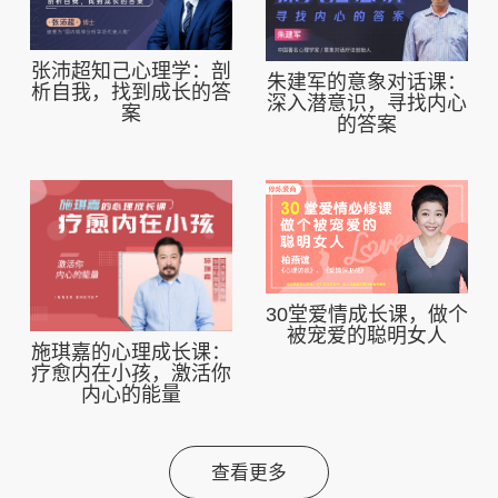
张沛超知己心理学：剖
朱建军的意象对话课：
析自我，找到成长的答
深入潜意识，寻找内心
案
的答案
30堂爱情成长课，做个
被宠爱的聪明女人
施琪嘉的心理成长课：
疗愈内在小孩，激活你
内心的能量
查看更多