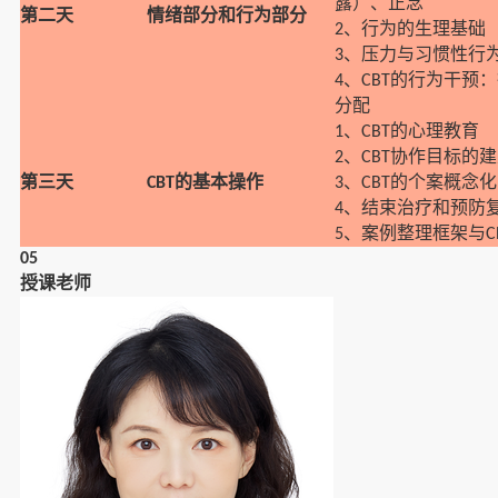
露）、正念
第二天
情绪部分和行为部分
、行为的生理基础
2
、压力与习惯性行
3
、
的行为干预：
4
CBT
分配
、
的心理教育
1
CBT
、
协作目标的建
2
CBT
第三天
的基本操作
、
的个案概念化
CBT
3
CBT
、结束治疗和预防
4
、案例整理框架与
5
C
05
授课老师