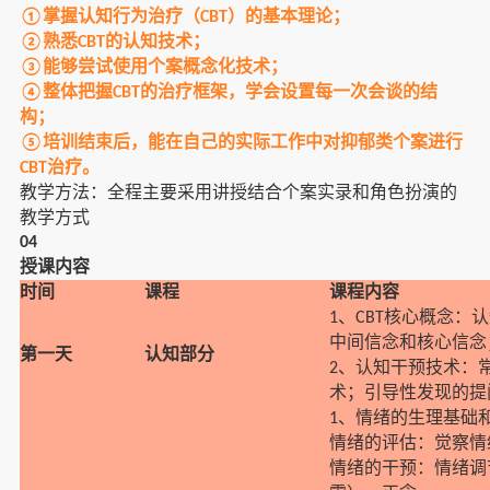
掌握认知行为治疗（
）的基本理论；
①
CBT
熟悉
的认知技术；
②
CBT
能够尝试使用个案概念化技术；
③
整体把握
的治疗框架，学会设置每一次会谈的结
④
CBT
构；
培训结束后，能在自己的实际工作中对抑郁类个案进行
⑤
治疗。
CBT
教学方法：全程主要采用讲授结合个案实录和角色扮演的
教学方式
04
授课内容
时间
课程
课程内容
、
核心概念：认
1
CBT
中间信念和核心信念
第一天
认知部分
、认知干预技术：
2
术；引导性发现的提
、情绪的生理基础
1
情绪的评估：觉察情
情绪的干预：情绪调