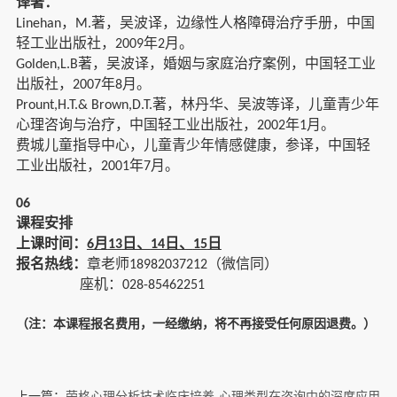
译著：
，
著，吴波译，边缘性人格障碍治疗手册，中国
Linehan
M.
轻工业出版社，
年
月。
2009
2
著，吴波译，婚姻与家庭治疗案例，中国轻工业
Golden,L.B
出版社，
年
月。
2007
8
著，林丹华、吴波等译，儿童青少年
Prount,H.T.& Brown,D.T.
心理咨询与治疗，中国轻工业出版社，
年
月。
2002
1
费城儿童指导中心，儿童青少年情感健康，参译，中国轻
工业出版社，
年
月。
2001
7
06
课程安排
上课时间：
月
日、
日、
日
6
13
14
15
报名热线：
章老师
（微信同）
18982037212
座机：
028-85462251
（注：本课程报名费用，一经缴纳，将不再接受任何原因退费。）
上一篇：
荣格心理分析技术临床培养-心理类型在咨询中的深度应用