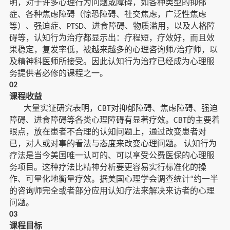
明，对于许多心理行为问题或障碍，如各种类型的抑郁
症、各种焦虑障碍（惊恐障碍、社交焦虑，广泛性焦虑
等）、强迫症、
、进食障碍、物质滥用，以及人格障
PTSD
碍等，认知行为治疗都显示出：疗程短，疗效好，而且效
果稳定，复发率低，被越来越多的心理咨询师
治疗师，以
/
及精神科医师所接受。因此认知行为治疗已经成为心理服
务提供者必修的课程之一。
02
课程收益
大量实证研究表明，
对抑郁障碍、焦虑障碍、强迫
CBT
障碍、进食障碍等各类心理障碍有显著疗效。
的主要着
CBT
眼点，放在患者不合理的认知问题上，通过改变患者对
已，对人或对事的看法与态度来改变心理问题。
认知行为
疗法是当今美国唯一认可的、可以享受公费医保的心理服
务项目。这种疗法比精神分析要更容易实行标准化的操
作、可量化地衡量疗效。据美国心理学会调查统计
约一半
“
的咨询师完全或者部分应用认知疗法来解决来访者的心理
问题。
03
课程目标