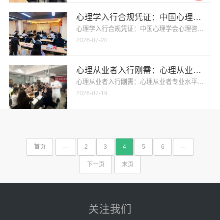
心理学入行合规凭证：中国心理学会心
心理学入行合规凭证：中国心理学会心理咨询师水平
2026-07-20
心理从业者入行刚需：心理从业者专业
心理从业者入行刚需：心理从业者专业水平等级评
2026-07-19
首页
···
2
3
4
5
6
···
下一页
末页
关注我们