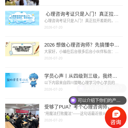
​ 心理咨询考证只是入门！真正拉开差
心理咨询考证只是入门！真正拉开差距的，是实操能
2026-07-20
2026 想做心理咨询师？先搞懂中国
大家好，小编在后台很多后台小伙伴私信：非心理学
2026-07-20
学员心声丨从四级到三级，我终于看清了
以下内容来自四川盟略心理学习中心学员的真实随笔
现在有优惠活动么？
2026-07-20
可以介绍下你们的产品么？
受够了PUA？考个心理咨询师，用魔法
“用魔法打败魔法”——这句话最近很火。但作为一
2026-07-20