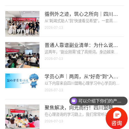
循例外之迹，筑心之所向｜四川盟略心
从“耗竭式助人”到“快速看见希望”，一套高效赋能
2026-07-13
普通人靠谱副业清单：为什么说心理咨
这两年，“副业刚需”成了高频词。身边越来越多的
2026-07-13
学员心声｜两周，从“好奇”到“入门”
以下内容来自四川盟略心理学习中心学员的真实结课
2026-07-13
可以介绍下你们的产品么？
你们是怎么收费的呢？
聚焦解决，向光而行！四川盟略心理学习
在心理咨询的学习路上，我们常常听过一句话：好的
2026-07-13