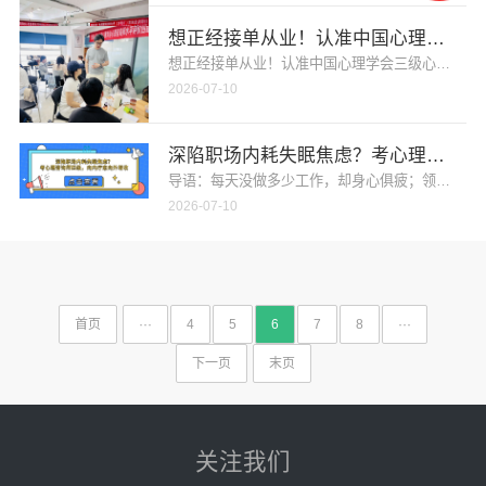
想正经接单从业！认准中国心理学会三
想正经接单从业！认准中国心理学会三级心理水平
2026-07-10
深陷职场内耗失眠焦虑？考心理咨询师
导语：每天没做多少工作，却身心俱疲；领导一句冷
2026-07-10
首页
···
4
5
6
7
8
···
下一页
末页
关注我们